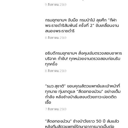
9 สิงหาคม 2569
กรมอุทยานฯ จับมือ กรมป่าไม้ ลุยศึก “กีฬา
พระราชดำริสัมพันธ์ ครั้งที่ 2” ขับเคลื่อนงาน
สนองพระราชดำริ
8 สิงหาคม 2569
อธิบดีกรมอุทยานฯ สั่งคุมเข้มตรวจสอบอาหาร
บริจาค​ กำชับ! ทุกหน่วยงานตรวจสอบก่อนรับ
ทุกครั้ง
8 สิงหาคม 2569
“รมว.สุชาติ” ขอบคุณสัตวแพทย์และเจ้าหน้าที่
ทุกนาย ทุ่มเทดูแล “สีดอทองม้วน” อย่างเต็ม
กำลัง หลังช้างป่าล้มสงบด้วยภาวะปอดติด
เชื้อ
7 สิงหาคม 2569
“สีดอทองม้วน” ช้างป่าวัยราว 50 ปี ล้มแล้ว
หลังทีมสัตวแพทย์รักษาอาการบาดเจ็บต่อ