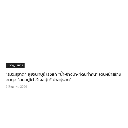
ข่าวผู้บริหาร
“รมว.สุชาติ” ลุยจันทบุรี เร่งแก้ “น้ำ-ช้างป่า-ที่ดินทำกิน” เดินหน้าสร้าง
สมดุล “คนอยู่ได้ ช้างอยู่ได้ ป่าอยู่รอด”
9 สิงหาคม 2026