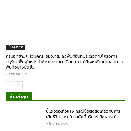
ข่าวผู้บริหาร
กรมอุทยานฯ ร่วมคณะ รมว.ทส. ลงพื้นที่จันทบุรี ติดตามโครงการ
อนุรักษ์ฟื้นฟูแหล่งน้ำช้างป่าชากตาเนียม มุ่งแก้ปัญหาช้างป่าออกนอก
พื้นที่อย่างยั่งยืน
9 สิงหาคม 2026
ข่าวล่าสุด
ชี้แจงข้อเท็จจริง กรณีข้อสงสัยเกี่ยวกับการ
เสียชีวิตของ “นายศักดิ์กรินทร์ วิชาจารย์”
9 สิงหาคม 2569