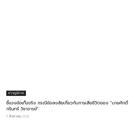
ข่าวภูมิภาค
ชี้แจงข้อเท็จจริง กรณีข้อสงสัยเกี่ยวกับการเสียชีวิตของ “นายศักดิ์
กรินทร์ วิชาจารย์”
9 สิงหาคม 2026