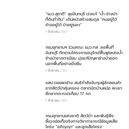
“รมว.สุชาติ” ลุยจันทบุรี เร่งแก้ “น้ำ-ช้างป่า-
ที่ดินทำกิน” เดินหน้าสร้างสมดุล “คนอยู่ได้
ช้างอยู่ได้ ป่าอยู่รอด”
9 สิงหาคม 2569
กรมอุทยานฯ ร่วมคณะ รมว.ทส. ลงพื้นที่
จันทบุรี ติดตามโครงการอนุรักษ์ฟื้นฟูแหล่งน้ำ
ช้างป่าชากตาเนียม มุ่งแก้ปัญหาช้างป่าออก
นอกพื้นที่อย่างยั่งยืน
9 สิงหาคม 2569
ขสป.ดอยผาช้าง สนธิกำลังจับกุมผู้ลักลอบค้า
ซากสัตว์ป่าคุ้มครอง ตลาดนัดบ้านหม้อ พะเยา
ยึดซากตะกวดเกือบ 17 กก.
9 สิงหาคม 2569
กรมอุทยานแห่งชาติ สัตว์ป่า และพันธุ์พืช​
ชี้แจงข้อเท็จจริงทางวิชาการกรณีข้อมูลเสือ
โคร่ง “อภิญญา” และลูกเสือโคร่ง