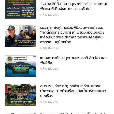
“หน.อช.สิมิลัน” ปมอนุญาต “อ.วีระ” และคณะ
พักแรมฝ่าฝืนประกาศกรมฯ หรือไม่
6 สิงหาคม 2569
รมว.ทส. ส่งผู้แทนร่วมพิธีสวดพระอภิธรรม
“ศักดิ์กรินทร์ วิชาจารย์” พร้อมมอบเงินช่วย
เหลือเยียวยาและให้กำลังใจครอบครัวผู้เสีย
ชีวิตขณะปฏิบัติหน้าที่
6 สิงหาคม 2569
แถลงการณ์กรมอุทยานแห่งชาติ สัตว์ป่า และ
พันธุ์พืช
5 สิงหาคม 2569
สบอ.15 (เชียงราย) ลุยช่วยเหลือประชาชน
ทำความสะอาดบ้านเรือนหลังน้ำป่าซัดเทศบาล
บุญเรือง
5 สิงหาคม 2569