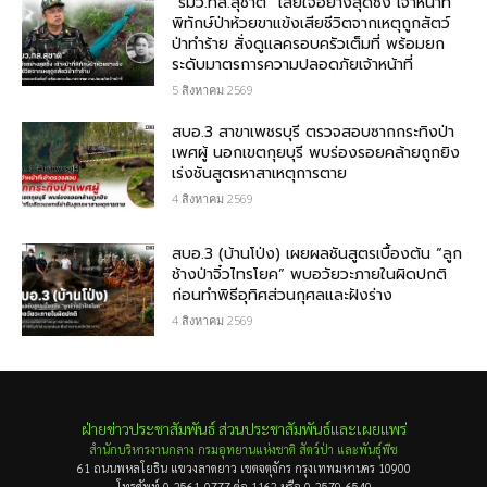
“รมว.ทส.สุชาติ” เสียใจอย่างสุดซึ้ง เจ้าหน้าที่
พิทักษ์ป่าห้วยขาแข้งเสียชีวิตจากเหตุถูกสัตว์
ป่าทำร้าย สั่งดูแลครอบครัวเต็มที่ พร้อมยก
ระดับมาตรการความปลอดภัยเจ้าหน้าที่
5 สิงหาคม 2569
สบอ.3 สาขาเพชรบุรี ตรวจสอบซากกระทิงป่า
เพศผู้ นอกเขตกุยบุรี พบร่องรอยคล้ายถูกยิง
เร่งชันสูตรหาสาเหตุการตาย
4 สิงหาคม 2569
สบอ.3 (บ้านโป่ง) เผยผลชันสูตรเบื้องต้น “ลูก
ช้างป่าจิ๋วไทรโยค” พบอวัยวะภายในผิดปกติ
ก่อนทำพิธีอุทิศส่วนกุศลและฝังร่าง
4 สิงหาคม 2569
ฝ่ายข่าวประชาสัมพันธ์ ส่วนประชาสัมพันธ์และเผยแพร่
สำนักบริหารงานกลาง กรมอุทยานแห่งชาติ สัตว์ป่า และพันธุ์พืช
61 ถนนพหลโยธิน แขวงลาดยาว เขตจตุจักร กรุงเทพมหานคร 10900
โทรศัพท์ 0-2561-0777 ต่อ 1162 หรือ 0-2579-6549