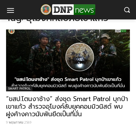
แท็ก
อุโมงค์หลบภัยเขาแก้ว
Tag:
อุโมงค์หลบภัยเขาแก้ว
SMART PATROL
“ขสป.โตนงาช้าง” ส่งชุด Smart Patrol บุกป่า
เขาแก้ว สำรวจอุโมงค์ลับยุคคอมมิวนิสต์ พบ
ฝูงค้างคาวนับพันยึดเป็นที่มั่น
9 พฤษภาคม 2569