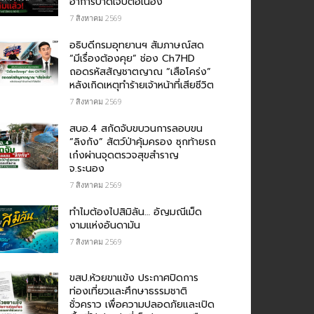
อาการบาดเจ็บต่อเนื่อง
7 สิงหาคม 2569
อธิบดีกรมอุทยานฯ สัมภาษณ์สด
“มีเรื่องต้องคุย” ช่อง Ch7HD
ถอดรหัสสัญชาตญาณ “เสือโคร่ง”
หลังเกิดเหตุทำร้ายเจ้าหน้าที่เสียชีวิต
7 สิงหาคม 2569
สบอ.4 สกัดจับขบวนการลอบขน
“ลิงกัง” สัตว์ป่าคุ้มครอง ซุกท้ายรถ
เก๋งผ่านจุดตรวจสุขสำราญ
จ.ระนอง
7 สิงหาคม 2569
ทำไมต้องไปสิมิลัน… อัญมณีเม็ด
งามแห่งอันดามัน
7 สิงหาคม 2569
ขสป.ห้วยขาแข้ง ประกาศปิดการ
ท่องเที่ยวและศึกษาธรรมชาติ
ชั่วคราว เพื่อความปลอดภัยและเปิด