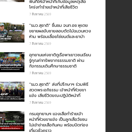
พื้นที่ให้เจ้าหน้าที่เก็บข้อมูลเหตุเสือ
โคร่งทำร้ายเจ้าหน้าที่เสียชีวิต
7 สิงหาคม 2569
“รมว.สุชาติ” ชื่นชม​ จนท.อช.พุเตย​
ขยายผลจับชายลอบตัดไม้ฉนวนหวง
ห้าม พร้อมเลื่อยโซ่ยนต์และยาบ้า
7 สิงหาคม 2569
อุทยานแห่งชาติภูเรือพาเยาวชนเรียน
รู้คุณค่าทรัพยากรธรรมชาติ ผ่าน
กิจกรรมเดินศึกษาธรรมชาติ
7 สิงหาคม 2569
“รมว.สุชาติ” ส่งที่ปรึกษาฯ ร่วมพิธี
สวดพระอภิธรรม เจ้าหน้าที่ห้วยขา
แข้ง เสียชีวิตขณะปฏิบัติหน้าที่
7 สิงหาคม 2569
กรม​อุทยานฯ แจงเสือทำร้ายเจ้า
หน้าที่ห้วยขาแข้ง เป็นลูกเสือวัยซน
ไม่เข้าข่ายเสือกินคน พร้อมปิดท่อง
เที่ยวชั่วคราว