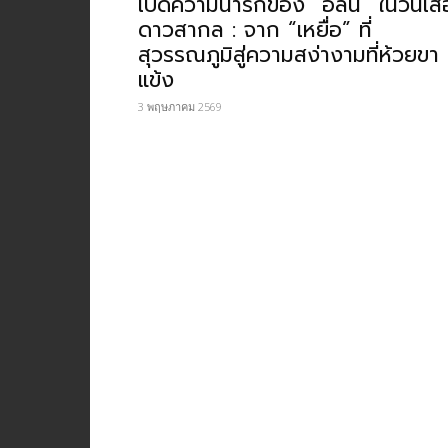
เปิดความน่ารักของ “อลิน” ในวันเสื
ดาวสากล : จาก “เหยื่อ” ที่
สุวรรณภูมิสู่ความสง่างามที่ห้วยขา
แข้ง
3 พฤษภาคม 2569