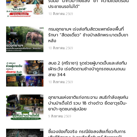
รับมือ “น้ำท่วม-ภัยแล้ง” ย้ำ “ความเดือดร้อน
ประชาชนรอไม่ได้”
10 สิงหาคม 2569
กรมอุทยานฯ เร่งส่งทีมสัตวแพทย์ลงพื้นที่
รักษา “สีดอเดี่ยว” ช้างป่าสลักพระบาดเจ็บขา
หลัง
10 สิงหาคม 2569
สบอ.2 (ศรีราชา) รุดช่วยผู้บาดเจ็บและส่งทีม
เฝ้าระวัง เร่งติดตามช้างป่าถูกรถชนบนถนน
สาย 344
10 สิงหาคม 2569
อุทยานแห่งชาติแก่งกระจาน สนธิกำลังลุยค้น
บ้านป่าเด็งใต้ รวบ 18 ต่างด้าว ยึดอาวุธปืน-
ยาบ้า-ชุดชนกลุ่มน้อย
9 สิงหาคม 2569
ชี้แจงข้อเท็จจริง กรณีข้อสงสัยเกี่ยวกับการ