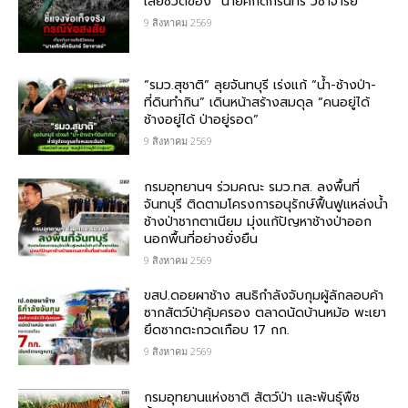
เสียชีวิตของ “นายศักดิ์กรินทร์ วิชาจารย์”
9 สิงหาคม 2569
“รมว.สุชาติ” ลุยจันทบุรี เร่งแก้ “น้ำ-ช้างป่า-
ที่ดินทำกิน” เดินหน้าสร้างสมดุล “คนอยู่ได้
ช้างอยู่ได้ ป่าอยู่รอด”
9 สิงหาคม 2569
กรมอุทยานฯ ร่วมคณะ รมว.ทส. ลงพื้นที่
จันทบุรี ติดตามโครงการอนุรักษ์ฟื้นฟูแหล่งน้ำ
ช้างป่าชากตาเนียม มุ่งแก้ปัญหาช้างป่าออก
นอกพื้นที่อย่างยั่งยืน
9 สิงหาคม 2569
ขสป.ดอยผาช้าง สนธิกำลังจับกุมผู้ลักลอบค้า
ซากสัตว์ป่าคุ้มครอง ตลาดนัดบ้านหม้อ พะเยา
ยึดซากตะกวดเกือบ 17 กก.
9 สิงหาคม 2569
กรมอุทยานแห่งชาติ สัตว์ป่า และพันธุ์พืช​