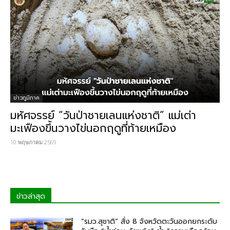
ข่าวภูมิภาค
มหัศจรรย์ “วันป่าชายเลนแห่งชาติ” แม่เต่า
มะเฟืองขึ้นวางไข่นอกฤดูที่ท้ายเหมือง
10 พฤษภาคม 2569
ข่าวล่าสุด
“รมว.สุชาติ” สั่ง 8 จังหวัดตะวันออกยกระดับ