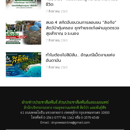
ชีวิต
7 สิงหาคม 2569
สบอ.4 สกัดจับขบวนการลอบขน “ลิงกัง”
สัตว์ป่าคุ้มครอง ซุกท้ายรถเก๋งผ่านจุดตรวจ
สุขสำราญ จ.ระนอง
7 สิงหาคม 2569
ทำไมต้องไปสิมิลัน… อัญมณีเม็ดงามแห่ง
อันดามัน
7 สิงหาคม 2569
ฝ่ายข่าวประชาสัมพันธ์ ส่วนประชาสัมพันธ์และเผยแพร่
สำนักบริหารงานกลาง กรมอุทยานแห่งชาติ สัตว์ป่า และพันธุ์พืช
61 ถนนพหลโยธิน แขวงลาดยาว เขตจตุจักร กรุงเทพมหานคร 10900
โทรศัพท์ 0-2561-0777 ต่อ 1162 หรือ 0-2579-6549
Email : dnpnewsonline@gmail.com