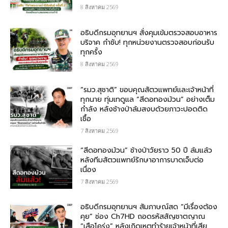
8 สิงหาคม 2569
อธิบดีกรมอุทยานฯ สั่งคุมเข้มตรวจสอบอาหาร
บริจาค​ กำชับ! ทุกหน่วยงานตรวจสอบก่อนรับ
ทุกครั้ง
8 สิงหาคม 2569
“รมว.สุชาติ” ขอบคุณสัตวแพทย์และเจ้าหน้าที่
ทุกนาย ทุ่มเทดูแล “สีดอทองม้วน” อย่างเต็ม
กำลัง หลังช้างป่าล้มสงบด้วยภาวะปอดติด
เชื้อ
7 สิงหาคม 2569
“สีดอทองม้วน” ช้างป่าวัยราว 50 ปี ล้มแล้ว
หลังทีมสัตวแพทย์รักษาอาการบาดเจ็บต่อ
เนื่อง
7 สิงหาคม 2569
อธิบดีกรมอุทยานฯ สัมภาษณ์สด “มีเรื่องต้อง
คุย” ช่อง Ch7HD ถอดรหัสสัญชาตญาณ
“เสือโคร่ง” หลังเกิดเหตุทำร้ายเจ้าหน้าที่เสีย