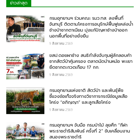
ข่าวล่าสุด
กรมอุทยานฯ ร่วมคณะ รมว.ทส. ลงพื้นที่
จันทบุรี ติดตามโครงการอนุรักษ์ฟื้นฟูแหล่งน้ำ
ช้างป่าชากตาเนียม มุ่งแก้ปัญหาช้างป่าออก
นอกพื้นที่อย่างยั่งยืน
9 สิงหาคม 2569
ขสป.ดอยผาช้าง สนธิกำลังจับกุมผู้ลักลอบค้า
ซากสัตว์ป่าคุ้มครอง ตลาดนัดบ้านหม้อ พะเยา
ยึดซากตะกวดเกือบ 17 กก.
9 สิงหาคม 2569
กรมอุทยานแห่งชาติ สัตว์ป่า และพันธุ์พืช​
ชี้แจงข้อเท็จจริงทางวิชาการกรณีข้อมูลเสือ
โคร่ง “อภิญญา” และลูกเสือโคร่ง
9 สิงหาคม 2569
กรมอุทยานฯ จับมือ กรมป่าไม้ ลุยศึก “กีฬา
พระราชดำริสัมพันธ์ ครั้งที่ 2” ขับเคลื่อนงาน
สนองพระราชดำริ