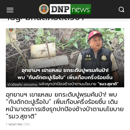
แท็ก
มหันตภัยสัตว์ป่า
Tag:
มหันตภัยสัตว์ป่า
ข่าวป้องกัน ปราบปราม
อุทยานฯ เขาแหลม ยกระดับปูพรมค้นป่า! พบ
“กับดักตะปูเรือใบ” เพิ่มเกือบครึ่งร้อยชิ้น เดิน
หน้ามาตรการเชิงรุกปกป้องช้างป่าตามนโยบาย
“รมว.สุชาติ”
3 พฤษภาคม 2569