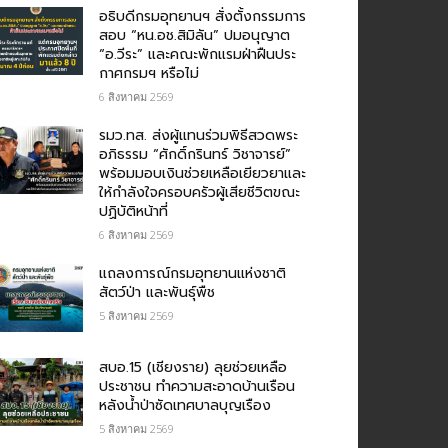
อธิบดีกรมอุทยานฯ​ สั่งตั้งกรรมการ
สอบ “หน.อช.สิมิลัน” ปมอนุญาต
“อ.วีระ” และคณะพักแรมฝ่าฝืนประ
กาศกรมฯ หรือไม่
6 สิงหาคม 2569
รมว.ทส. ส่งผู้แทนร่วมพิธีสวดพระ
อภิธรรม “ศักดิ์กรินทร์ วิชาจารย์”
พร้อมมอบเงินช่วยเหลือเยียวยาและ
ให้กำลังใจครอบครัวผู้เสียชีวิตขณะ
ปฏิบัติหน้าที่
6 สิงหาคม 2569
แถลงการณ์กรมอุทยานแห่งชาติ
สัตว์ป่า และพันธุ์พืช
5 สิงหาคม 2569
สบอ.15 (เชียงราย) ลุยช่วยเหลือ
ประชาชน ทำความสะอาดบ้านเรือน
หลังน้ำป่าซัดเทศบาลบุญเรือง
5 สิงหาคม 2569