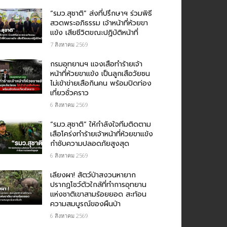
“รมว.สุชาติ” ส่งที่ปรึกษาฯ ร่วมพิธี
สวดพระอภิธรรม เจ้าหน้าที่ห้วยขา
แข้ง เสียชีวิตขณะปฏิบัติหน้าที่
7 สิงหาคม 2569
กรม​อุทยานฯ แจงเสือทำร้ายเจ้า
หน้าที่ห้วยขาแข้ง เป็นลูกเสือวัยซน
ไม่เข้าข่ายเสือกินคน พร้อมปิดท่อง
เที่ยวชั่วคราว
6 สิงหาคม 2569
“รมว.สุชาติ” ให้กำลังใจทีมติดตาม
เสือโคร่งทำร้ายเจ้าหน้าที่ห้วยขาแข้ง
กำชับความปลอดภัยสูงสุด
6 สิงหาคม 2569
เลียงผา! สัตว์ป่าสงวนหายาก
ปรากฏโชว์ตัวใกล้ที่ทำการอุทยาน
แห่งชาติเขาสามร้อยยอด สะท้อน
ความสมบูรณ์ของผืนป่า
6 สิงหาคม 2569