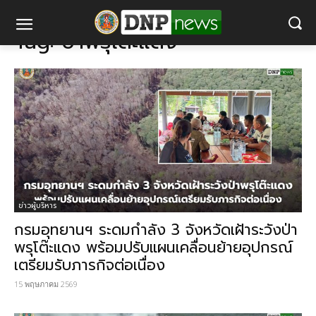
แท็ก
ป่าพรุโต๊ะแดง
Tag:
ป่าพรุโต๊ะแดง
ข่าวผู้บริหาร
กรมอุทยานฯ ระดมกำลัง 3 จังหวัดเฝ้าระวังป่า
พรุโต๊ะแดง พร้อมปรับแผนเคลื่อนย้ายอุปกรณ์
เตรียมรับภารกิจต่อเนื่อง
15 พฤษภาคม 2569