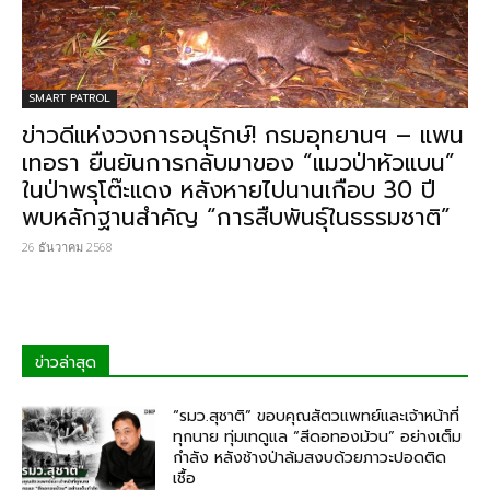
SMART PATROL
ข่าวดีแห่งวงการอนุรักษ์! กรมอุทยานฯ – แพน
เทอรา ยืนยันการกลับมาของ “แมวป่าหัวแบน”
ในป่าพรุโต๊ะแดง หลังหายไปนานเกือบ 30 ปี
พบหลักฐานสำคัญ “การสืบพันธุ์ในธรรมชาติ”
26 ธันวาคม 2568
ข่าวล่าสุด
“รมว.สุชาติ” ขอบคุณสัตวแพทย์และเจ้าหน้าที่
ทุกนาย ทุ่มเทดูแล “สีดอทองม้วน” อย่างเต็ม
กำลัง หลังช้างป่าล้มสงบด้วยภาวะปอดติด
เชื้อ