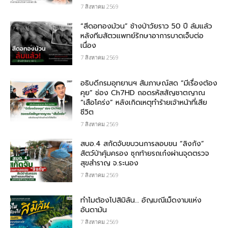
7 สิงหาคม 2569
“สีดอทองม้วน” ช้างป่าวัยราว 50 ปี ล้มแล้ว
หลังทีมสัตวแพทย์รักษาอาการบาดเจ็บต่อ
เนื่อง
7 สิงหาคม 2569
อธิบดีกรมอุทยานฯ สัมภาษณ์สด “มีเรื่องต้อง
คุย” ช่อง Ch7HD ถอดรหัสสัญชาตญาณ
“เสือโคร่ง” หลังเกิดเหตุทำร้ายเจ้าหน้าที่เสีย
ชีวิต
7 สิงหาคม 2569
สบอ.4 สกัดจับขบวนการลอบขน “ลิงกัง”
สัตว์ป่าคุ้มครอง ซุกท้ายรถเก๋งผ่านจุดตรวจ
สุขสำราญ จ.ระนอง
7 สิงหาคม 2569
ทำไมต้องไปสิมิลัน… อัญมณีเม็ดงามแห่ง
อันดามัน
7 สิงหาคม 2569