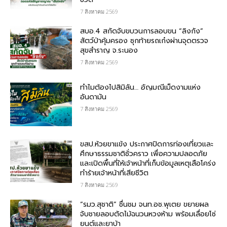
7 สิงหาคม 2569
สบอ.4 สกัดจับขบวนการลอบขน “ลิงกัง”
สัตว์ป่าคุ้มครอง ซุกท้ายรถเก๋งผ่านจุดตรวจ
สุขสำราญ จ.ระนอง
7 สิงหาคม 2569
ทำไมต้องไปสิมิลัน… อัญมณีเม็ดงามแห่ง
อันดามัน
7 สิงหาคม 2569
ขสป.ห้วยขาแข้ง ประกาศปิดการท่องเที่ยวและ
ศึกษาธรรมชาติชั่วคราว เพื่อความปลอดภัย
และเปิดพื้นที่ให้เจ้าหน้าที่เก็บข้อมูลเหตุเสือโคร่ง
ทำร้ายเจ้าหน้าที่เสียชีวิต
7 สิงหาคม 2569
“รมว.สุชาติ” ชื่นชม​ จนท.อช.พุเตย​ ขยายผล
จับชายลอบตัดไม้ฉนวนหวงห้าม พร้อมเลื่อยโซ่
ยนต์และยาบ้า