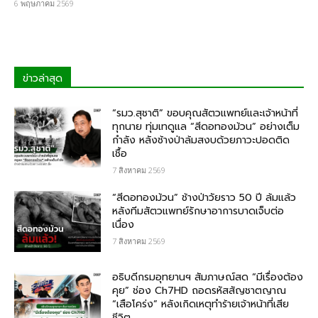
6 พฤษภาคม 2569
ข่าวล่าสุด
“รมว.สุชาติ” ขอบคุณสัตวแพทย์และเจ้าหน้าที่
ทุกนาย ทุ่มเทดูแล “สีดอทองม้วน” อย่างเต็ม
กำลัง หลังช้างป่าล้มสงบด้วยภาวะปอดติด
เชื้อ
7 สิงหาคม 2569
“สีดอทองม้วน” ช้างป่าวัยราว 50 ปี ล้มแล้ว
หลังทีมสัตวแพทย์รักษาอาการบาดเจ็บต่อ
เนื่อง
7 สิงหาคม 2569
อธิบดีกรมอุทยานฯ สัมภาษณ์สด “มีเรื่องต้อง
คุย” ช่อง Ch7HD ถอดรหัสสัญชาตญาณ
“เสือโคร่ง” หลังเกิดเหตุทำร้ายเจ้าหน้าที่เสีย
ชีวิต