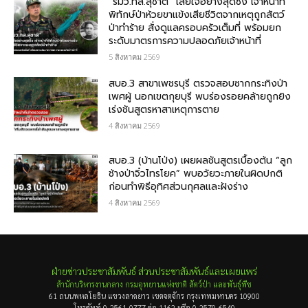
“รมว.ทส.สุชาติ” เสียใจอย่างสุดซึ้ง เจ้าหน้าที่
พิทักษ์ป่าห้วยขาแข้งเสียชีวิตจากเหตุถูกสัตว์
ป่าทำร้าย สั่งดูแลครอบครัวเต็มที่ พร้อมยก
ระดับมาตรการความปลอดภัยเจ้าหน้าที่
5 สิงหาคม 2569
สบอ.3 สาขาเพชรบุรี ตรวจสอบซากกระทิงป่า
เพศผู้ นอกเขตกุยบุรี พบร่องรอยคล้ายถูกยิง
เร่งชันสูตรหาสาเหตุการตาย
4 สิงหาคม 2569
สบอ.3 (บ้านโป่ง) เผยผลชันสูตรเบื้องต้น “ลูก
ช้างป่าจิ๋วไทรโยค” พบอวัยวะภายในผิดปกติ
ก่อนทำพิธีอุทิศส่วนกุศลและฝังร่าง
4 สิงหาคม 2569
ฝ่ายข่าวประชาสัมพันธ์ ส่วนประชาสัมพันธ์และเผยแพร่
สำนักบริหารงานกลาง กรมอุทยานแห่งชาติ สัตว์ป่า และพันธุ์พืช
61 ถนนพหลโยธิน แขวงลาดยาว เขตจตุจักร กรุงเทพมหานคร 10900
โทรศัพท์ 0-2561-0777 ต่อ 1162 หรือ 0-2579-6549