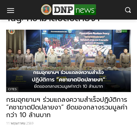
แท็ก
คชาฆาตปิดปลายงา
Tag:
คชาฆาตปิดปลายงา
CITES
กรมอุทยานฯ ร่วมแถลงความสำเร็จปฏิบัติการ
“คชาฆาตปิดปลายงา” ยึดของกลางรวมมูลค่า
กว่า 10 ล้านบาท
11 พฤษภาคม 2569