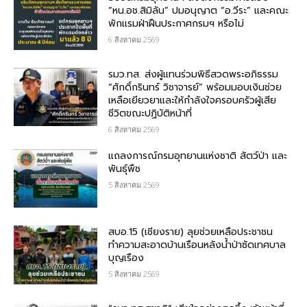
“หน.อช.สิมิลัน” ปมอนุญาต “อ.วีระ” และคณะ
พักแรมฝ่าฝืนประกาศกรมฯ หรือไม่
6 สิงหาคม 2569
รมว.ทส. ส่งผู้แทนร่วมพิธีสวดพระอภิธรรม
“ศักดิ์กรินทร์ วิชาจารย์” พร้อมมอบเงินช่วย
เหลือเยียวยาและให้กำลังใจครอบครัวผู้เสีย
ชีวิตขณะปฏิบัติหน้าที่
6 สิงหาคม 2569
แถลงการณ์กรมอุทยานแห่งชาติ สัตว์ป่า และ
พันธุ์พืช
5 สิงหาคม 2569
สบอ.15 (เชียงราย) ลุยช่วยเหลือประชาชน
ทำความสะอาดบ้านเรือนหลังน้ำป่าซัดเทศบาล
บุญเรือง
5 สิงหาคม 2569