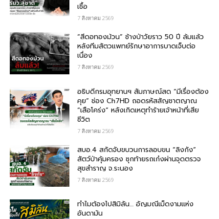
เชื้อ
7 สิงหาคม 2569
“สีดอทองม้วน” ช้างป่าวัยราว 50 ปี ล้มแล้ว
หลังทีมสัตวแพทย์รักษาอาการบาดเจ็บต่อ
เนื่อง
7 สิงหาคม 2569
อธิบดีกรมอุทยานฯ สัมภาษณ์สด “มีเรื่องต้อง
คุย” ช่อง Ch7HD ถอดรหัสสัญชาตญาณ
“เสือโคร่ง” หลังเกิดเหตุทำร้ายเจ้าหน้าที่เสีย
ชีวิต
7 สิงหาคม 2569
สบอ.4 สกัดจับขบวนการลอบขน “ลิงกัง”
สัตว์ป่าคุ้มครอง ซุกท้ายรถเก๋งผ่านจุดตรวจ
สุขสำราญ จ.ระนอง
7 สิงหาคม 2569
ทำไมต้องไปสิมิลัน… อัญมณีเม็ดงามแห่ง
อันดามัน