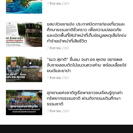
7 สิงหาคม 2569
ขสป.ห้วยขาแข้ง ประกาศปิดการท่องเที่ยวและ
ศึกษาธรรมชาติชั่วคราว เพื่อความปลอดภัย
และเปิดพื้นที่ให้เจ้าหน้าที่เก็บข้อมูลเหตุเสือโคร่ง
ทำร้ายเจ้าหน้าที่เสียชีวิต
7 สิงหาคม 2569
“รมว.สุชาติ” ชื่นชม​ จนท.อช.พุเตย​ ขยายผล
จับชายลอบตัดไม้ฉนวนหวงห้าม พร้อมเลื่อยโซ่
ยนต์และยาบ้า
7 สิงหาคม 2569
อุทยานแห่งชาติภูเรือพาเยาวชนเรียนรู้คุณค่า
ทรัพยากรธรรมชาติ ผ่านกิจกรรมเดินศึกษา
ธรรมชาติ
7 สิงหาคม 2569