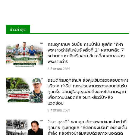
ข่าวล่าสุด
กรมอุทยานฯ จับมือ กรมป่าไม้ ลุยศึก “กีฬา
พระราชดำริสัมพันธ์ ครั้งที่ 2” ผสานพลัง 7
หน่วยงานภาคีเครือข่าย ขับเคลื่อนงานสนอง
พระราชดำริ
8 สิงหาคม 2569
อธิบดีกรมอุทยานฯ สั่งคุมเข้มตรวจสอบอาหาร
บริจาค​ กำชับ! ทุกหน่วยงานตรวจสอบก่อนรับ
ทุกครั้ง วอนผู้ใจบุญมอบสิ่งของได้มาตรฐาน
เพื่อความปลอดภัย​ จนท.-สัตว์ป่า-สิ่ง
แวดล้อม
8 สิงหาคม 2569
“รมว.สุชาติ” ขอบคุณสัตวแพทย์และเจ้าหน้าที่
ทุกนาย ทุ่มเทดูแล “สีดอทองม้วน” อย่างเต็ม
กำลัง หลังช้างป่าล้มสงบด้วยภาวะปอดติด