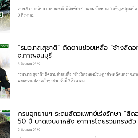
สบอ.9 ยกระดับความปลอดภัยพิทักษ์ป่าชายแดน จัดอบรม "เผชิญเหตุระเบิด-กู้ชีพเบื
3 สิงหาคม...
“รมว.ทส.สุชาติ” ติดตามช่วยเหลือ “ช้างสีด
จ.กาญจนบุรี
3 สิงหาคม 2569
“รมว.ทส.สุชาติ” ติดตามช่วยเหลือ “ช้างสีดอทองม้วน-ลูกช้างพลัดหลง” จ.กาญจ
และความปลอดภัยทุกฝ่าย วันที่ 3 สิงหาคม...
กรมอุทยานฯ ระดมสัตวแพทย์เร่งรักษา “สีดอ
50 ปี บาดเจ็บขาหลัง อาการโดยรวมทรงตัว
2 สิงหาคม 2569