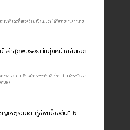
ธรรมชาติและสิ่งแวดล้อม เปิดเผยว่า ได้รับรายงานจากนาย
กษ์ ล่าสุดพบรอยตีนมุ่งหน้ากลับเขต
บเขตป่าคลองลาน เดินหน้าประชาสัมพันธ์ชาวบ้านเฝ้าระวังคอก
์ (สบอ.)...
หตุระเบิด-กู้ชีพเบื้องต้น” 6