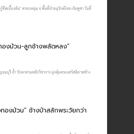
้องต้น" ครอบคลุม 6 พื้นที่ป่าอนุรักษ์ไทย-กัมพูชา วันที่
อทองม้วน-ลูกช้างพลัดหลง”
นบุรี ย้ำ รักษาตามหลักวิชาการ มุ่งคุ้มครองสวัสดิภาพช้าง
ทองม้วน” ช้างป่าสลักพระวัยกว่า