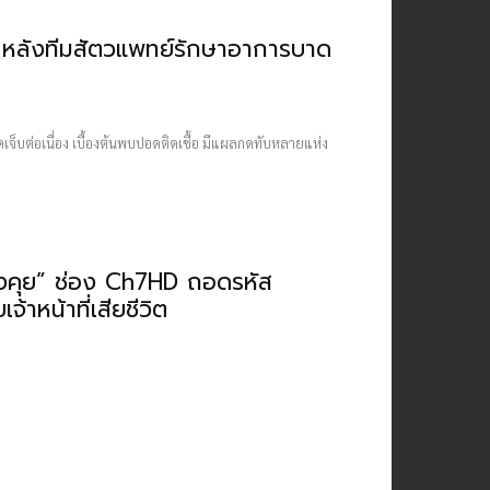
้ว หลังทีมสัตวแพทย์รักษาอาการบาด
เจ็บต่อเนื่อง เบื้องต้นพบปอดติดเชื้อ มีแผลกดทับหลายแห่ง
องคุย” ช่อง Ch7HD ถอดรหัส
าหน้าที่เสียชีวิต